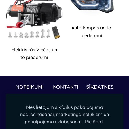
Auto lampas un to
piederumi
Elektriskās Vinčas un
to piederumi
NOTEIKUMI
KONTAKTI
SĪKDATNES
Papildus informāciju par precēm vai piegādi
Mēs lietojam sīkfailus pakalpojuma
droši sūtot ziņu mūsu ēpastā. -
nodrošināšanai, mārketinga nolūkiem un
ieperciesgudri@gmail.com
pakalpojuma uzlabošanai.
Pielāgot