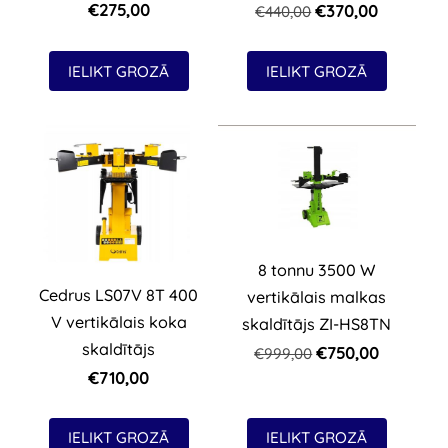
€275,00
€370,00
€440,00
IELIKT GROZĀ
IELIKT GROZĀ
8 tonnu 3500 W
Cedrus LS07V 8T 400
vertikālais malkas
V vertikālais koka
skaldītājs ZI-HS8TN
skaldītājs
€750,00
€999,00
€710,00
IELIKT GROZĀ
IELIKT GROZĀ