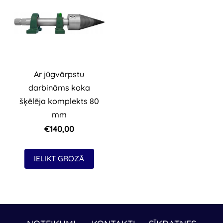
Ar jūgvārpstu
darbināms koka
šķēlēja komplekts 80
mm
€140,00
IELIKT GROZĀ