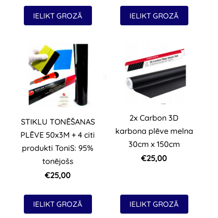
IELIKT GROZĀ
IELIKT GROZĀ
2x Carbon 3D
STIKLU TONĒŠANAS
karbona plēve melna
PLĒVE 50x3M + 4 citi
30cm x 150cm
produkti ToniS: 95%
€25,00
tonējošs
€25,00
IELIKT GROZĀ
IELIKT GROZĀ