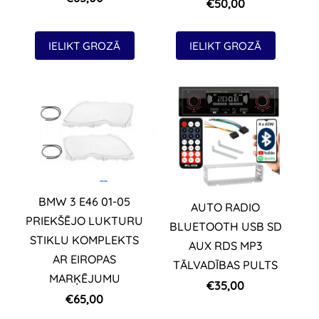
€50,00
IELIKT GROZĀ
IELIKT GROZĀ
BMW 3 E46 01-05
AUTO RADIO
PRIEKŠĒJO LUKTURU
BLUETOOTH USB SD
STIKLU KOMPLEKTS
AUX RDS MP3
AR EIROPAS
TĀLVADĪBAS PULTS
MARĶĒJUMU
€35,00
€65,00