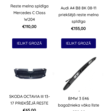
Reste melna spīdīga
Audi A4 B8 8K 08-11
Mercedes C Class
priekšējā reste melna
W204
spīdīga
€110,00
€155,00
IELIKT GROZĀ
IELIKT GROZĀ
SKODA OCTAVIA III 13-
BMW 3 E46
17 PRIEKŠĒJĀ RESTE
bagažnieka vāka līste
€65,00