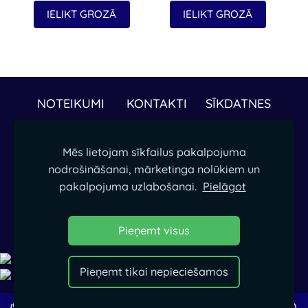
IELIKT GROZĀ
IELIKT GROZĀ
NOTEIKUMI
KONTAKTI
SĪKDATNES
Papildus informāciju par precēm vai piegādi
Mēs lietojam sīkfailus pakalpojuma
droši sūtot ziņu mūsu ēpastā. -
nodrošināšanai, mārketinga nolūkiem un
ieperciesgudri@gmail.com
pakalpojuma uzlabošanai.
Pielāgot
Kārlis
+371 22115542
Reinis
+371 22111231
Pieņemt visus
Pieņemt tikai nepieciešamos