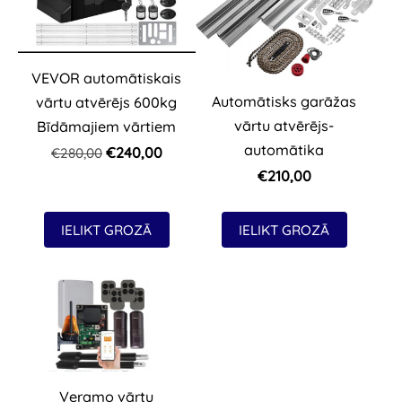
VEVOR automātiskais
Automātisks garāžas
vārtu atvērējs 600kg
vārtu atvērējs-
Bīdāmajiem vārtiem
automātika
€240,00
€280,00
€210,00
IELIKT GROZĀ
IELIKT GROZĀ
Veramo vārtu