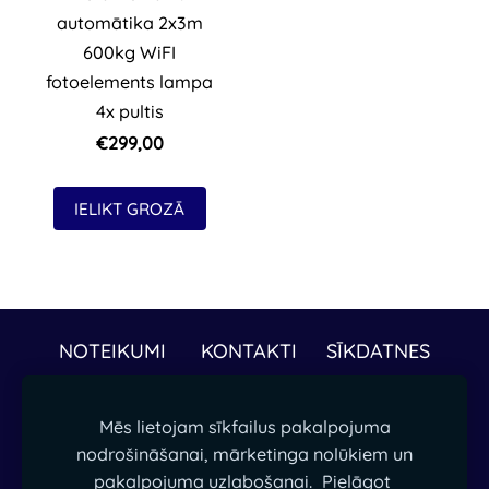
automātika 2x3m
600kg WiFI
fotoelements lampa
4x pultis
€299,00
IELIKT GROZĀ
NOTEIKUMI
KONTAKTI
SĪKDATNES
Papildus informāciju par precēm vai piegādi
Mēs lietojam sīkfailus pakalpojuma
droši sūtot ziņu mūsu ēpastā. -
nodrošināšanai, mārketinga nolūkiem un
pakalpojuma uzlabošanai.
Pielāgot
ieperciesgudri@gmail.com