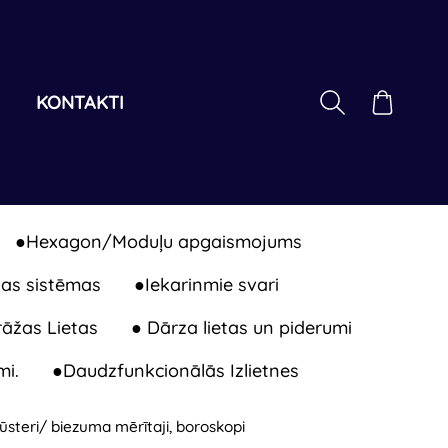
I
KONTAKTI
●Hexagon/Moduļu apgaismojums
as sistēmas
●Iekarinmie svari
āžas Lietas
● Dārza lietas un piderumi
mi.
●Daudzfunkcionālās Izlietnes
būsteri/ biezuma mērītaji, boroskopi