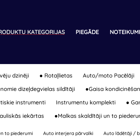
RODUKTU KATEGORIJAS
PIEGĀDE
NOTEIKUM
vēju dzinēji
● Rotaļlietas
Auto/moto Pacēlāji
omie dizeļdegvielas sildītāji
●Gaisa kondicinēšan
iskie instrumenti
Instrumentu komplekti
● Gar
auliskās iekārtas
●Malkas skaldītāji un to piederu
un to piederumi
Auto interjera pārvalki
Auto lādētāji / 