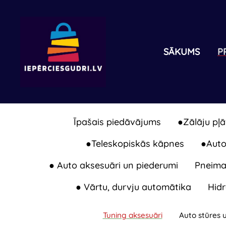
SĀKUMS
P
Īpašais piedāvājums
●Zālāju pļā
●Teleskopiskās kāpnes
●Auton
● Auto aksesuāri un piederumi
Pneimat
● Vārtu, durvju automātika
Hidr
Tuning aksesuāri
Auto stūres 