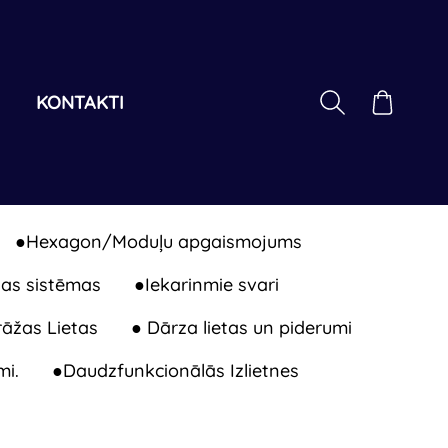
I
KONTAKTI
●Hexagon/Moduļu apgaismojums
as sistēmas
●Iekarinmie svari
āžas Lietas
● Dārza lietas un piderumi
mi.
●Daudzfunkcionālās Izlietnes