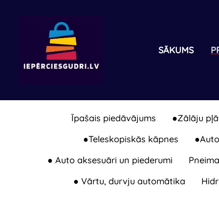
SĀKUMS
P
Īpašais piedāvājums
●Zālāju pļā
●Teleskopiskās kāpnes
●Auton
● Auto aksesuāri un piederumi
Pneimat
● Vārtu, durvju automātika
Hidr