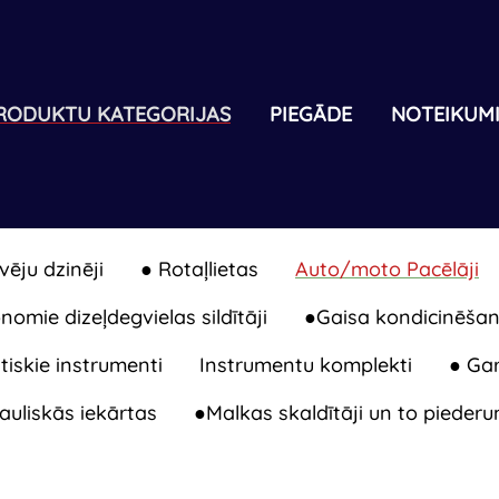
RODUKTU KATEGORIJAS
PIEGĀDE
NOTEIKUM
vēju dzinēji
● Rotaļlietas
Auto/moto Pacēlāji
omie dizeļdegvielas sildītāji
●Gaisa kondicinēšan
iskie instrumenti
Instrumentu komplekti
● Gar
auliskās iekārtas
●Malkas skaldītāji un to piederu