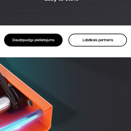
Daudzpusīgs pielietojums
Labākais partneris