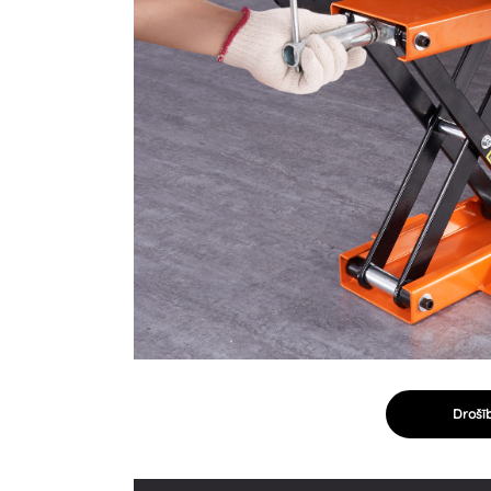
Drošī