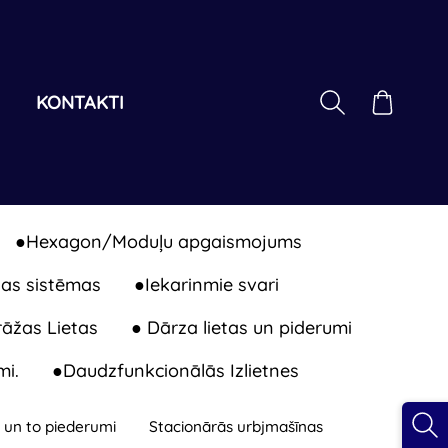
I
KONTAKTI
●Hexagon/Moduļu apgaismojums
as sistēmas
●Iekarinmie svari
āžas Lietas
● Dārza lietas un piderumi
mi.
●Daudzfunkcionālās Izlietnes
 un to piederumi
Stacionārās urbjmašīnas