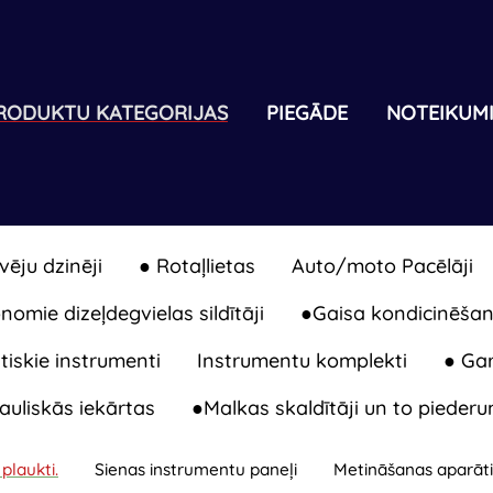
RODUKTU KATEGORIJAS
PIEGĀDE
NOTEIKUM
vēju dzinēji
● Rotaļlietas
Auto/moto Pacēlāji
omie dizeļdegvielas sildītāji
●Gaisa kondicinēšan
iskie instrumenti
Instrumentu komplekti
● Gar
auliskās iekārtas
●Malkas skaldītāji un to piederu
 plaukti.
Sienas instrumentu paneļi
Metināšanas aparāti