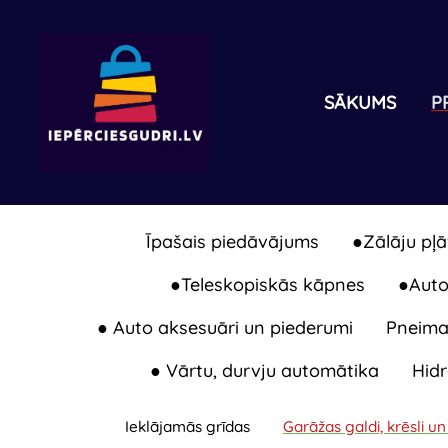
SĀKUMS
P
Īpašais piedāvājums
●Zālāju pļā
●Teleskopiskās kāpnes
●Auton
● Auto aksesuāri un piederumi
Pneimat
● Vārtu, durvju automātika
Hidr
Ieklājamās grīdas
Garāžas galdi, krēsli un