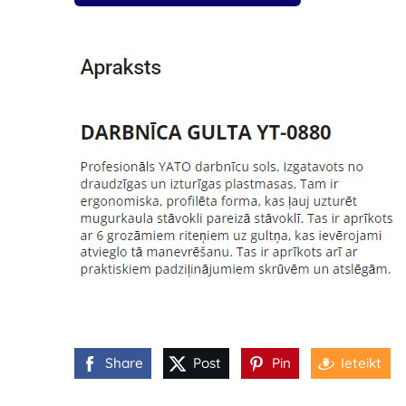
Share
Post
Pin
Ieteikt